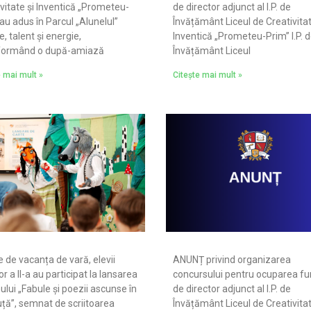
vitate și Inventică „Prometeu-
de director adjunct al I.P. de
au adus în Parcul „Alunelul”
Învățământ Liceul de Creativitat
, talent și energie,
Inventică „Prometeu-Prim” I.P. 
formând o după-amiază
Învățământ Liceul
e mai mult »
Citește mai mult »
e de vacanța de vară, elevii
ANUNȚ privind organizarea
or a II-a au participat la lansarea
concursului pentru ocuparea fun
lui „Fabule și poezii ascunse în
de director adjunct al I.P. de
uță”, semnat de scriitoarea
Învățământ Liceul de Creativitat