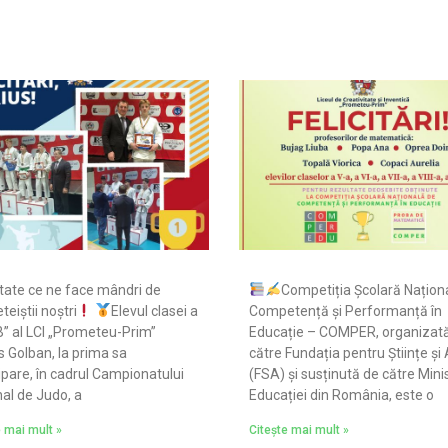
tate ce ne face mândri de
Competiția Școlară Națion
eiștii noștri
Elevul clasei a
Competență și Performanță în
B” al LCI „Prometeu-Prim”
Educație – COMPER, organizat
 Golban, la prima sa
către Fundația pentru Științe și 
ipare, în cadrul Campionatului
(FSA) și susținută de către Mini
al de Judo, a
Educației din România, este o
e mai mult »
Citește mai mult »