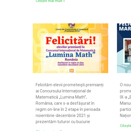
Citește mai mult »
Felicităm elevii prometeiști premianți
O nou
ai Concursului Internațional de
promet
Matematică „Lumina Math”,
IX-a „
România, care s-a desfășurat în
Marius
regim on-line în 2 etape în perioada
partic
noiembrie-decembrie 2021 și
Națion
prezentăm tuturor cu bucurie
Citeșt