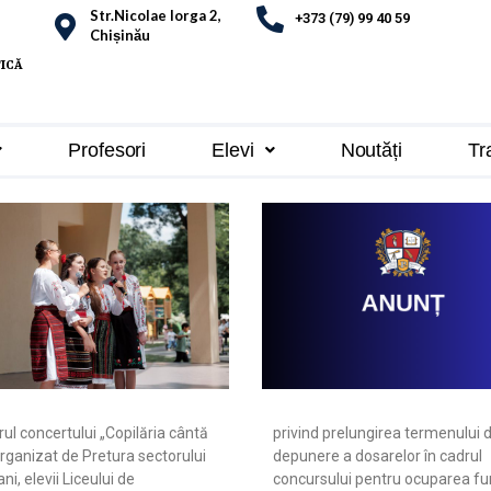
Str.Nicolae Iorga 2,
+373 (79) 99 40 59
Chișinău
TICĂ
Profesori
Elevi
Noutăți
Tr
rul concertului „Copilăria cântă
privind prelungirea termenului 
organizat de Pretura sectorului
depunere a dosarelor în cadrul
ni, elevii Liceului de
concursului pentru ocuparea fun