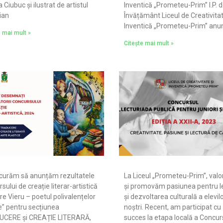
 Ciubuc și ilustrat de artistul
Inventică „Prometeu-Prim” I.P. 
ian
Învățământ Liceul de Creativitat
Inventică „Prometeu-Prim” anu
e mai mult »
Citește mai mult »
curăm să anunțăm rezultatele
La Liceul „Prometeu-Prim”, val
sului de creație literar-artistică
și promovăm pasiunea pentru l
re Vieru – poetul polivalențelor
și dezvoltarea culturală a elevil
e” pentru secțiunea
noștri. Recent, am participat cu
CERE și CREAȚIE LITERARĂ,
succes la etapa locală a Concur