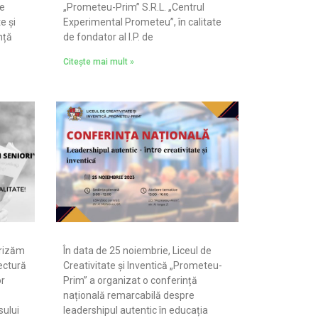
de
„Prometeu-Prim” S.R.L. „Centrul
e și
Experimental Prometeu”, în calitate
nță
de fondator al I.P. de
Citește mai mult »
orizăm
În data de 25 noiembrie, Liceul de
ectură
Creativitate și Inventică „Prometeu-
or
Prim” a organizat o conferință
națională remarcabilă despre
sului
leadershipul autentic în educația