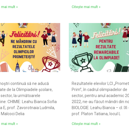
e mai mult »
Citește mai mult »
 noștri continuă să ne aducă
Rezultatele elevilor LCI „Prome
ate de la Olimpiadele școlare,
Prim”, în cadrul olimpiadelor de
sector, la următoarele
sector, pentru anul academic 2
line: CHIMIE: Leahu Bianca Sofia
2022, ne-au făcut mândri din n
X-a E, prof. Zavorotnaia Ludmila,
BIOLOGIE: Leahu Bianca – cl. IX-
I; Malcoci Delia
prof. Platon Tatiana, locul I;
e mai mult »
Citește mai mult »