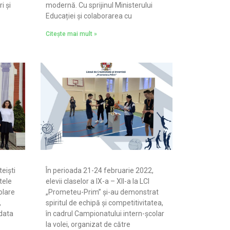
i și
modernă. Cu sprijinul Ministerului
Educației și colaborarea cu
Citește mai mult »
teiști
În perioada 21-24 februarie 2022,
tele
elevii claselor a IX-a – XII-a la LCI
olare
„Prometeu-Prim” și-au demonstrat
,
spiritul de echipă și competitivitatea,
 data
în cadrul Campionatului intern-școlar
la volei, organizat de către