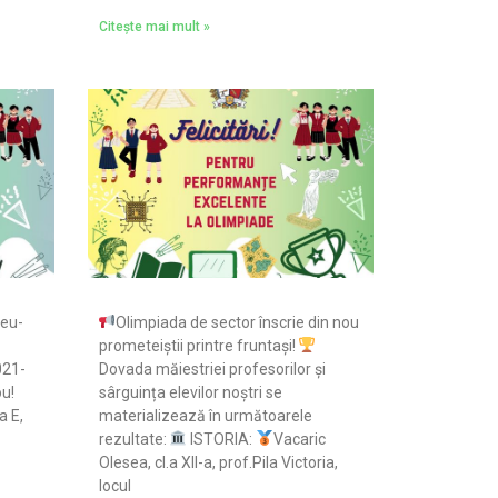
Citește mai mult »
teu-
Olimpiada de sector înscrie din nou
prometeiștii printre fruntași!
021-
Dovada măiestriei profesorilor și
ou!
sârguința elevilor noștri se
a E,
materializează în următoarele
rezultate:
ISTORIA:
Vacaric
Olesea, cl.a XII-a, prof.Pila Victoria,
locul