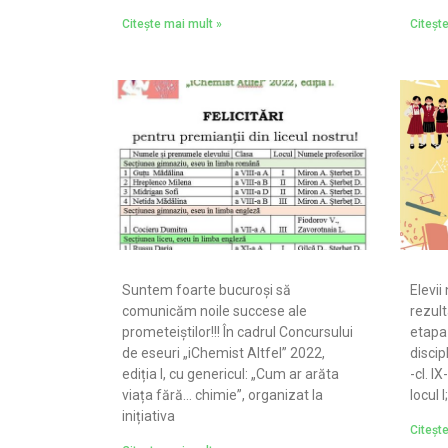
Citește mai mult »
Citeșt
Suntem foarte bucuroși să
Elevii
comunicăm noile succese ale
rezult
prometeiștilor!!! În cadrul Concursului
etapa 
de eseuri „iChemist Altfel” 2022,
discip
ediția I, cu genericul: „Cum ar arăta
-cl. I
viața fără… chimie”, organizat la
locul 
inițiativa
Citeșt