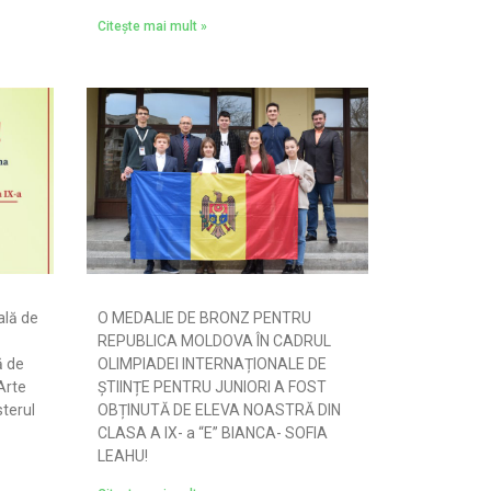
Citește mai mult »
ală de
O MEDALIE DE BRONZ PENTRU
REPUBLICA MOLDOVA ÎN CADRUL
ă de
OLIMPIADEI INTERNAȚIONALE DE
Arte
ȘTIINȚE PENTRU JUNIORI A FOST
sterul
OBȚINUTĂ DE ELEVA NOASTRĂ DIN
CLASA A IX- a “E” BIANCA- SOFIA
LEAHU!