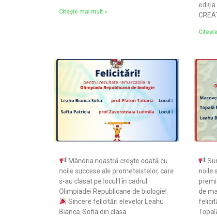
ediția
Citește mai mult »
CREAT
Citeșt
Mândria noastră crește odată cu
Sun
noile succese ale prometeistelor, care
noile 
s-au clasat pe locul I în cadrul
premi
Olimpiadei Republicane de biologie!
de ma
Sincere felicitări elevelor Leahu
felici
Bianca-Sofia din clasa
Topală