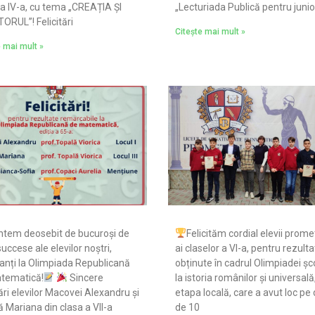
 a IV-a, cu tema „CREAȚIA ȘI
„Lecturiada Publică pentru junior
ORUL”! Felicitări
Citește mai mult »
e mai mult »
tem deosebit de bucuroși de
Felicităm cordial elevii prome
succese ale elevilor noștri,
ai claselor a VI-a, pentru rezulta
anți la Olimpiada Republicană
obținute în cadrul Olimpiadei șc
tematică!
Sincere
la istoria românilor și universală
tări elevilor Macovei Alexandru și
etapa locală, care a avut loc pe
 Mariana din clasa a VII-a
de 10