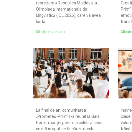
reprezenta Republica Moldova la
Creati
Olimpiada Internațională de
Prim” 
Lingvistică (IOL 2026), care va avea
emoție
loc la
trans
Citește mai mult »
Citeșt
La final de an, comunitatea
Înaint
„Prometeu-Prim” s-a reunit la Gala
clasel
Performanței pentru a celebra ceea
volumu
ce stă în spatele fiecărei reușite:
trăist