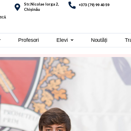
Str.Nicolae Iorga 2,
+373 (79) 99 40 59
Chișinău
TICĂ
Profesori
Elevi
Noutăți
Tr