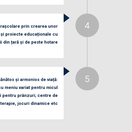
xtrașcolare prin crearea unor
 și proiecte educaționale cu
ții din țară și de peste hotare
nătos și armonios de viață:
cu meniu variat pentru micul
și pentru prânzuri; centre de
terapie, jocuri dinamice etc