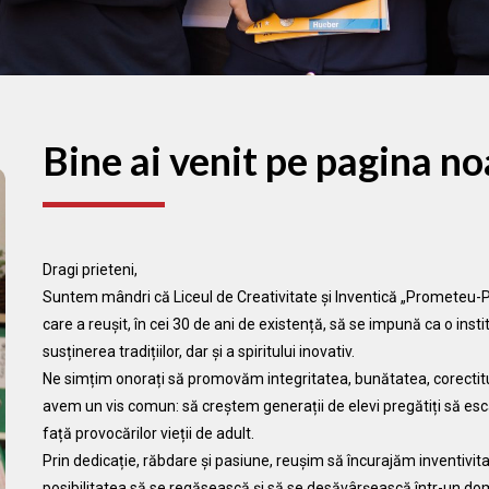
Bine ai venit pe pagina no
Dragi prieteni,
Suntem mândri că Liceul de Creativitate și Inventică „Prometeu-Pr
care a reușit, în cei 30 de ani de existență, să se impună ca o ins
susținerea tradițiilor, dar și a spiritului inovativ.
Ne simțim onorați să promovăm integritatea, bunătatea, corectitu
avem un vis comun: să creștem generații de elevi pregătiți să esc
față provocărilor vieții de adult.
Prin dedicație, răbdare și pasiune, reușim să încurajăm inventivitat
posibilitatea să se regăsească și să se desăvârșească într-un dome