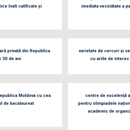
ce înalt calificate și
imediata vecinătate a pa
tară privată din Republica
varietate de cercuri și se
e 30 de ani
cu ariile de interes
 Republica Moldova cu cea
centre de excelență a 
ul de bacalaureat
pentru olimpiadele națion
academic de organiz