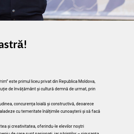
astră!
im” este primul liceu privat din Republica Moldova,
tituție de învățământ și cultură demnă de urmat, prin
dinea, concurența loială și constructivă, deoarece
aladeze cu temeritate înălțimile cunoașterii și să facă
ea şi creativitatea, oferindu-le elevilor noștri
niu de care sunt pasionați, iar părinților – siguranța