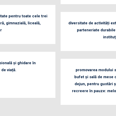
itate pentru toate cele trei
ră, gimnazială, liceală,
diversitate de activități e
or
parteneriate durabile
institu
sională și ghidare în
 de viață.
promovarea modului să
bufet și sală de mese 
dejun, pentru gustări 
recreere în pauze: melo