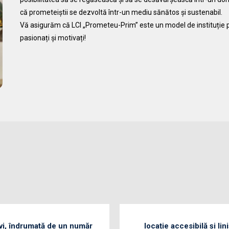
că prometeiștii se dezvoltă într-un mediu sănătos și sustenabil.
Vă asigurăm că LCI „Prometeu-Prim” este un model de instituție pre
pasionați și motivați!
vi, îndrumată de un număr
locație accesibilă și lini