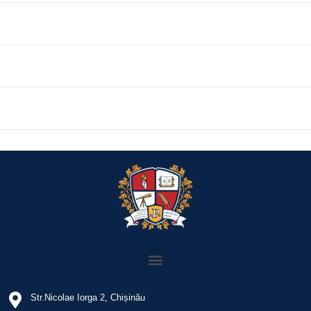
Str.Nicolae Iorga 2, Chișinău