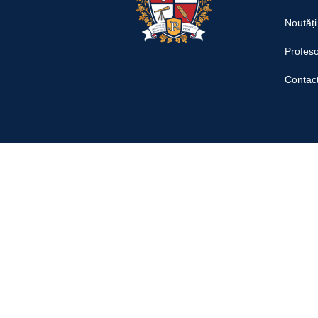
Noutăți
Profeso
Contac