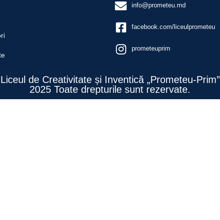
info@prometeu.md
facebook.com/liceulprometeu
ri
prometeuprim
te
Liceul de Creativitate și Inventică „Prometeu-Prim”
2025 Toate drepturile sunt rezervate.