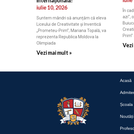
internațională!
iulie 10, 2026
În cad
azi”, 
Suntem mândri să anunțăm că eleva
Buiuca
Liceului de Creativitate și Inventică
Creati
„Prometeu-Prim”, Mariana Topală, va
Prim”
reprezenta Republica Moldova la
Olimpiada
Vezi
Vezi mai mult »
Acasă
Admite
Școala
Noutăți
Profeso