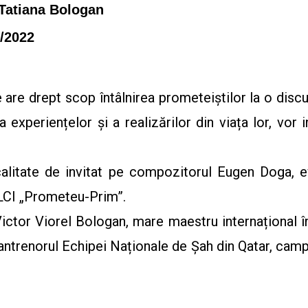
Tatiana Bologan
2/2022
are drept scop întâlnirea prometeiștilor la o discu
a experiențelor și a realizărilor din viața lor, vor 
în calitate de invitat pe compozitorul Eugen Doga
 LCI „Prometeu-Prim”.
Victor Viorel Bologan, mare maestru internațional în
antrenorul Echipei Naționale de Șah din Qatar, cam