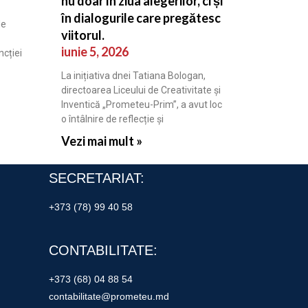
nu doar în ziua alegerilor, ci și
în dialogurile care pregătesc
de
viitorul.
iunie 5, 2026
cției
La inițiativa dnei Tatiana Bologan,
directoarea Liceului de Creativitate și
Inventică „Prometeu-Prim”, a avut loc
o întâlnire de reflecție și
Vezi mai mult »
SECRETARIAT:
+373 (78) 99 40 58
CONTABILITATE:
+373 (68) 04 88 54
contabilitate@prometeu.md