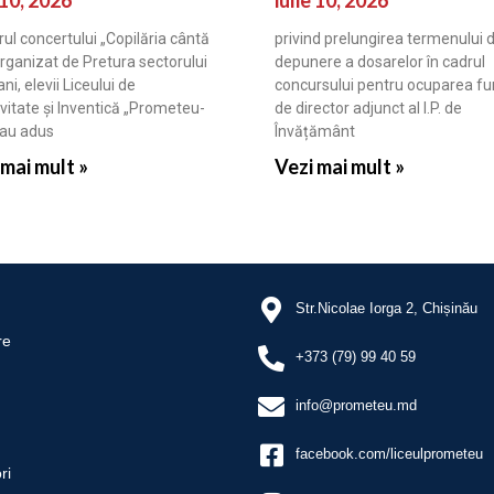
rul concertului „Copilăria cântă
privind prelungirea termenului 
organizat de Pretura sectorului
depunere a dosarelor în cadrul
ni, elevii Liceului de
concursului pentru ocuparea fun
vitate și Inventică „Prometeu-
de director adjunct al I.P. de
 au adus
Învățământ
 mai mult »
Vezi mai mult »
Str.Nicolae Iorga 2, Chișinău
re
+373 (79) 99 40 59
info@prometeu.md
facebook.com/liceulprometeu
ri