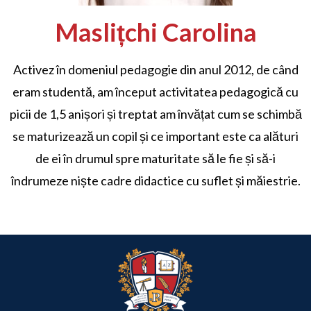
Maslițchi Carolina
Activez în domeniul pedagogie din anul 2012, de când
eram studentă, am început activitatea pedagogică cu
picii de 1,5 anișori și treptat am învățat cum se schimbă
se maturizează un copil și ce important este ca alături
de ei în drumul spre maturitate să le fie și să-i
îndrumeze niște cadre didactice cu suflet și măiestrie.