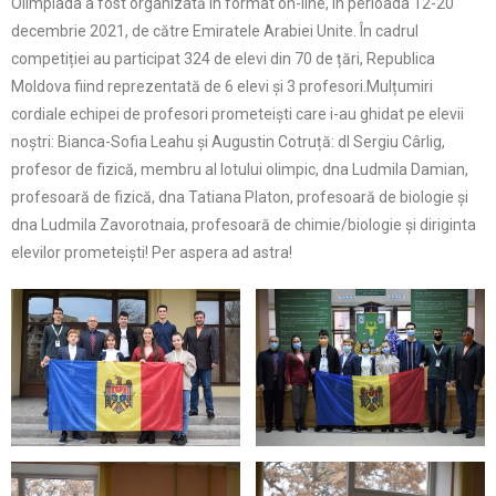
Olimpiada a fost organizată în format on-line, în perioada 12-20
decembrie 2021, de către Emiratele Arabiei Unite. În cadrul
competiției au participat 324 de elevi din 70 de țări, Republica
Moldova fiind reprezentată de 6 elevi și 3 profesori.Mulțumiri
cordiale echipei de profesori prometeiști care i-au ghidat pe elevii
noștri: Bianca-Sofia Leahu și Augustin Cotruță: dl Sergiu Cârlig,
profesor de fizică, membru al lotului olimpic, dna Ludmila Damian,
profesoară de fizică, dna Tatiana Platon, profesoară de biologie și
dna Ludmila Zavorotnaia, profesoară de chimie/biologie și diriginta
elevilor prometeiști! Per aspera ad astra!