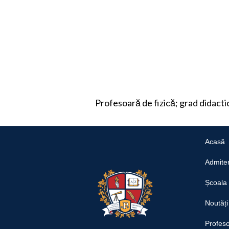
Profesoară de fizică; grad didact
Acasă
Admite
Școala
Noutăți
Profeso