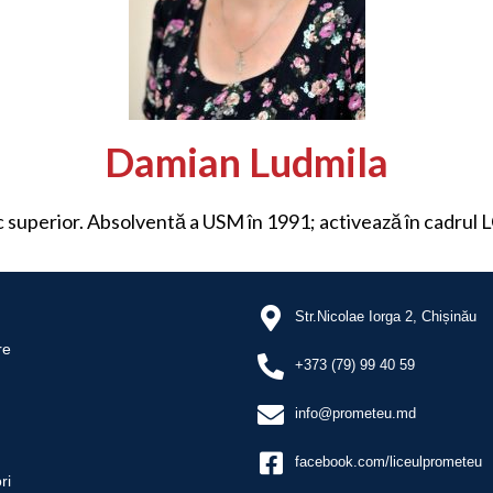
Damian Ludmila
ic superior. Absolventă a USM în 1991; activează în cadrul 
Str.Nicolae Iorga 2, Chișinău
re
+373 (79) 99 40 59
info@prometeu.md
facebook.com/liceulprometeu
ri