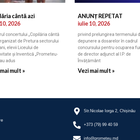
lăria cântă azi
ANUNȚ REPETAT
 10, 2026
iulie 10, 2026
rul concertului „Copilăria cântă
privind prelungirea termenului 
organizat de Pretura sectorului
depunere a dosarelor în cadrul
ni, elevii Liceului de
concursului pentru ocuparea fun
vitate și Inventică „Prometeu-
de director adjunct al I.P. de
 au adus
Învățământ
 mai mult »
Vezi mai mult »
Str.Nicolae Iorga 2, Chișinău
re
+373 (79) 99 40 59
info@prometeu.md