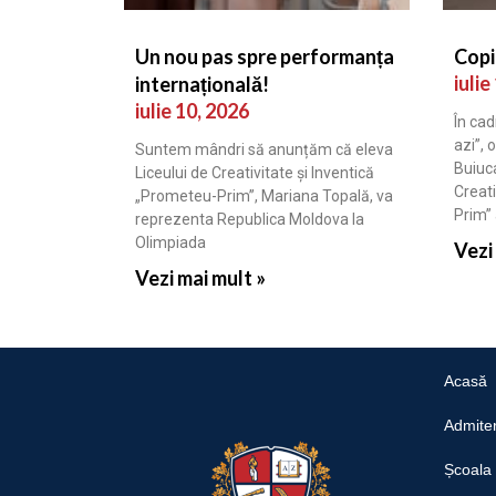
Un nou pas spre performanța
Copi
iulie
internațională!
iulie 10, 2026
În cad
azi”, 
Suntem mândri să anunțăm că eleva
Buiuca
Liceului de Creativitate și Inventică
Creati
„Prometeu-Prim”, Mariana Topală, va
Prim”
reprezenta Republica Moldova la
Olimpiada
Vezi
Vezi mai mult »
Acasă
Admite
Școala