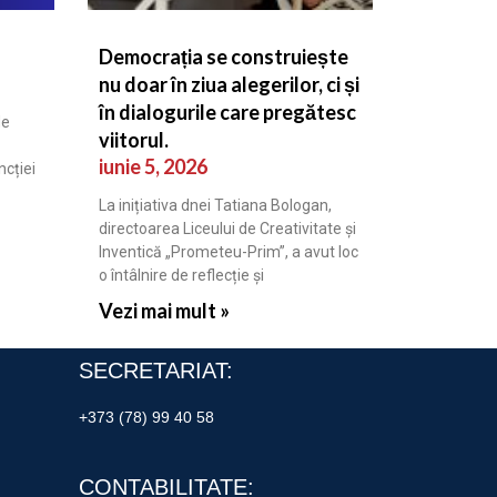
Democrația se construiește
nu doar în ziua alegerilor, ci și
în dialogurile care pregătesc
de
viitorul.
iunie 5, 2026
cției
La inițiativa dnei Tatiana Bologan,
directoarea Liceului de Creativitate și
Inventică „Prometeu-Prim”, a avut loc
o întâlnire de reflecție și
Vezi mai mult »
SECRETARIAT:
+373 (78) 99 40 58
CONTABILITATE: